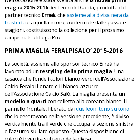
Nell’occasione è stata svelata anche la
nuova prima
maglia 2015-2016
dei Leoni del Garda, prodotta dal
partner tecnico
Erreà
, che
assieme alla divisa nera da
trasferta
e a quella in oro, confermate dalle passate
stagioni, costituiscono la collezione per il prossimo
campionato di Lega Pro.
PRIMA MAGLIA FERALPISALO’ 2015-2016
La società, assieme allo sponsor tecnico Erreà ha
lavorato ad un
restyling della prima maglia
. Una
casacca che fonde i colori bianco-verdi dell’Associazione
Calcio Feralpi Lonato e il bianco-azzurro
dell’Associazione Calcio Salò. La maglia presenta
un
modello a quarti
con colletto alla coreana bianco. Il
pannello frontale, liberato dai
due leoni tono su tono
che lo decoravano nella versione precedente, è diviso
verticalmente tra il verde che occupa la sezione sinistra
e l’azzurro sul lato opposto. Questa disposizione di
colori è invertita sul retro della divisa.