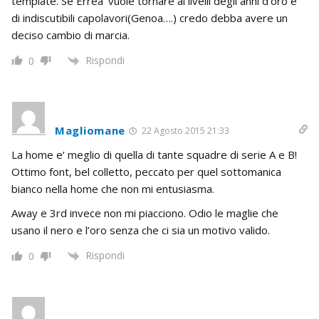
template. Se Errea’ vuole tornare ai livelli degli anni d’oro e
di indiscutibili capolavori(Genoa….) credo debba avere un
deciso cambio di marcia.
Rispondi
0
Magliomane
22 Agosto 2015 21:33
La home e’ meglio di quella di tante squadre di serie A e B!
Ottimo font, bel colletto, peccato per quel sottomanica
bianco nella home che non mi entusiasma.
Away e 3rd invece non mi piacciono. Odio le maglie che
usano il nero e l’oro senza che ci sia un motivo valido.
Rispondi
0