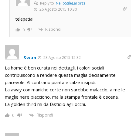
Reply to
NelloStileLaForza
26 Agosto 2015 10:30
telepatia!
Rispondi
0
Swan
23 Agosto 2015 15:32
La home è ben curata nei dettagli, i colori sociali
contribuiscono a rendere questa maglia decisamente
piacevole. Al contrario pianta e calze insipidi.
La away con maniche corte non sarebbe malaccio, a me le
maglie nere piacciono, ma la stampa frontale è oscena.
La golden third mi da fastidio agli occhi.
Rispondi
0