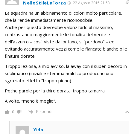
NelloStileLaForza
22 Agosto 2015 21:53
La squadra ha un abbinamento di colori molto particolare,
che la rende immediatamente riconoscibile.
Anche per questo dovrebbe valorizzarlo al massimo,
contrastando maggiormente le tonalità del verde e
dell’azzurro – così, viste da lontano, si “perdono” – ed
evitando accuratamente vezzi come le fiancate bianche o le
finiture dorate.
Troppo leziosa, a mio avviso, la away con il super-decoro in
sublimatico (iniziali e stemma araldico producono uno
sgraziato effetto “troppo pieno).
Poche parole per la third dorata: troppo tamarra.
A volte, “meno è meglio”.
Rispondi
0
Yido