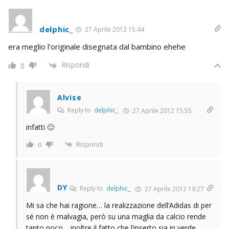
delphic_
27 Aprile 2012 15:44
era meglio l’originale disegnata dal bambino ehehe
Rispondi
0
Alvise
Reply to
delphic_
27 Aprile 2012 15:55
infatti 🙂
Rispondi
0
DY
Reply to
delphic_
27 Aprile 2012 19:27
Mi sa che hai ragione… la realizzazione dell’Adidas di per
sé non è malvagia, però su una maglia da calcio rende
tanto poco… inoltre il fatto che l’inserto sia in verde