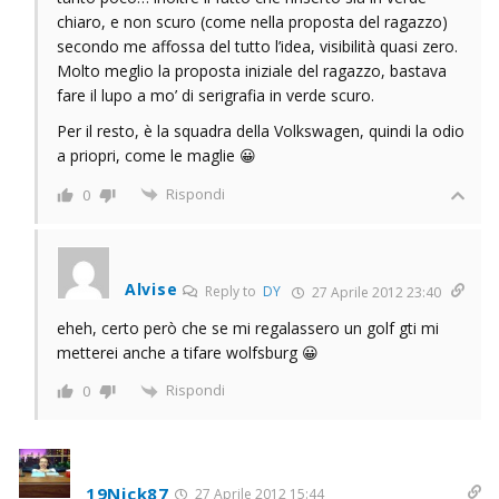
chiaro, e non scuro (come nella proposta del ragazzo)
secondo me affossa del tutto l’idea, visibilità quasi zero.
Molto meglio la proposta iniziale del ragazzo, bastava
fare il lupo a mo’ di serigrafia in verde scuro.
Per il resto, è la squadra della Volkswagen, quindi la odio
a priopri, come le maglie 😀
Rispondi
0
Alvise
Reply to
DY
27 Aprile 2012 23:40
eheh, certo però che se mi regalassero un golf gti mi
metterei anche a tifare wolfsburg 😀
Rispondi
0
19Nick87
27 Aprile 2012 15:44