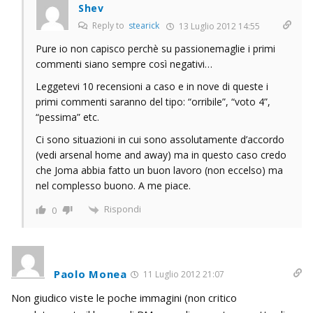
Shev
Reply to
stearick
13 Luglio 2012 14:55
Pure io non capisco perchè su passionemaglie i primi
commenti siano sempre così negativi…
Leggetevi 10 recensioni a caso e in nove di queste i
primi commenti saranno del tipo: “orribile”, “voto 4”,
“pessima” etc.
Ci sono situazioni in cui sono assolutamente d’accordo
(vedi arsenal home and away) ma in questo caso credo
che Joma abbia fatto un buon lavoro (non eccelso) ma
nel complesso buono. A me piace.
Rispondi
0
Paolo Monea
11 Luglio 2012 21:07
Non giudico viste le poche immagini (non critico