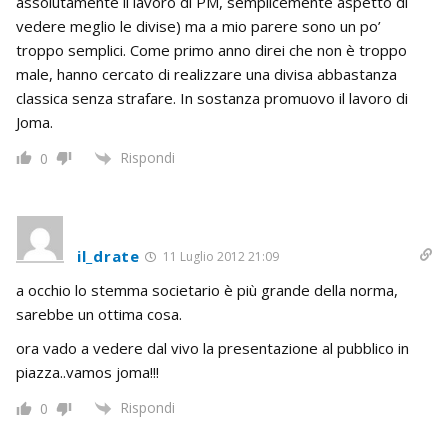
assolutamente il lavoro di PM, semplicemente aspetto di
vedere meglio le divise) ma a mio parere sono un po’
troppo semplici. Come primo anno direi che non è troppo
male, hanno cercato di realizzare una divisa abbastanza
classica senza strafare. In sostanza promuovo il lavoro di
Joma.
Rispondi
0
il_drate
11 Luglio 2012 21:09
a occhio lo stemma societario è più grande della norma,
sarebbe un ottima cosa.
ora vado a vedere dal vivo la presentazione al pubblico in
piazza..vamos joma!!!
Rispondi
0