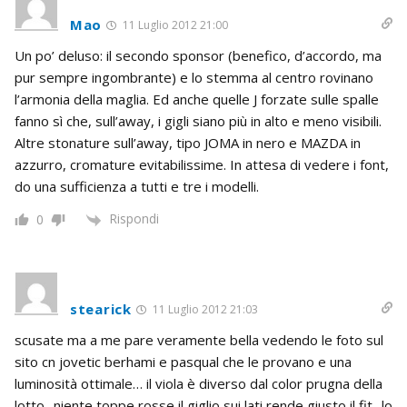
Mao
11 Luglio 2012 21:00
Un po’ deluso: il secondo sponsor (benefico, d’accordo, ma
pur sempre ingombrante) e lo stemma al centro rovinano
l’armonia della maglia. Ed anche quelle J forzate sulle spalle
fanno sì che, sull’away, i gigli siano più in alto e meno visibili.
Altre stonature sull’away, tipo JOMA in nero e MAZDA in
azzurro, cromature evitabilissime. In attesa di vedere i font,
do una sufficienza a tutti e tre i modelli.
Rispondi
0
stearick
11 Luglio 2012 21:03
scusate ma a me pare veramente bella vedendo le foto sul
sito cn jovetic berhami e pasqual che le provano e una
luminosità ottimale… il viola è diverso dal color prugna della
lotto.. niente toppe rosse il giglio sui lati rende giusto il fit.. lo