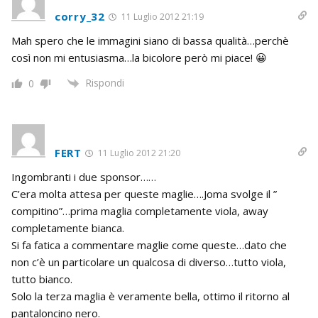
corry_32
11 Luglio 2012 21:19
Mah spero che le immagini siano di bassa qualità…perchè
così non mi entusiasma…la bicolore però mi piace! 😀
Rispondi
0
FERT
11 Luglio 2012 21:20
Ingombranti i due sponsor……
C’era molta attesa per queste maglie….Joma svolge il ”
compitino”…prima maglia completamente viola, away
completamente bianca.
Si fa fatica a commentare maglie come queste…dato che
non c’è un particolare un qualcosa di diverso…tutto viola,
tutto bianco.
Solo la terza maglia è veramente bella, ottimo il ritorno al
pantaloncino nero.