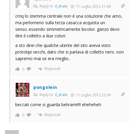
Reply to
il_drate
11 Luglio 2012 21:06
cmq lo stemma centrale non è una soluzione che amo,
ma perlomeno sulla terza casacca acquista un
senso..essendo simmetricamente bicolor. ganzo devo
dire il colletto a due colori.
a sto direi che qualche utente del sito aveva visto
prototipi vecchi, dato che si parlava di colletto nero. non
sapremo mai se era meglio..
Rispondi
0
pongolein
Reply to
il_drate
11 Luglio 2012 22:04
beccati come si guarda behrami!!!! eheheheh
Rispondi
0