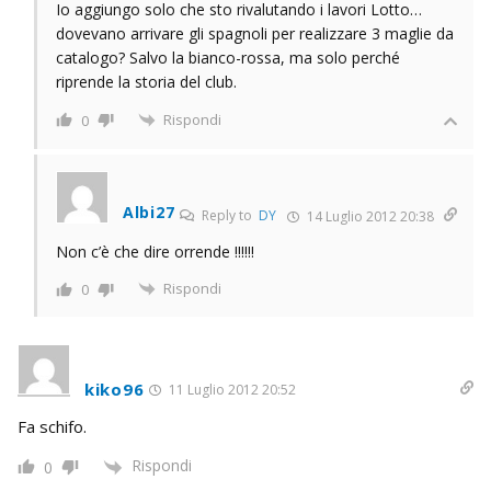
Io aggiungo solo che sto rivalutando i lavori Lotto…
dovevano arrivare gli spagnoli per realizzare 3 maglie da
catalogo? Salvo la bianco-rossa, ma solo perché
riprende la storia del club.
Rispondi
0
Albi27
Reply to
DY
14 Luglio 2012 20:38
Non c’è che dire orrende !!!!!!
Rispondi
0
kiko96
11 Luglio 2012 20:52
Fa schifo.
Rispondi
0