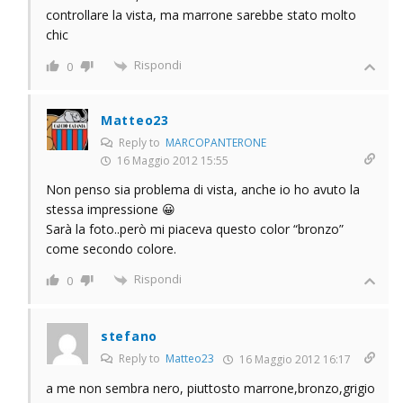
controllare la vista, ma marrone sarebbe stato molto
chic
Rispondi
0
Matteo23
Reply to
MARCOPANTERONE
16 Maggio 2012 15:55
Non penso sia problema di vista, anche io ho avuto la
stessa impressione 😀
Sarà la foto..però mi piaceva questo color “bronzo”
come secondo colore.
Rispondi
0
stefano
Reply to
Matteo23
16 Maggio 2012 16:17
a me non sembra nero, piuttosto marrone,bronzo,grigio