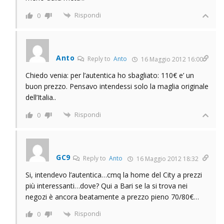
Rispondi
0
Anto
Reply to
Anto
16 Maggio 2012 16:00
Chiedo venia: per l’autentica ho sbagliato: 110€ e’ un
buon prezzo. Pensavo intendessi solo la maglia originale
dell’Italia..
Rispondi
0
GC9
Reply to
Anto
16 Maggio 2012 18:32
Si, intendevo l’autentica…cmq la home del City a prezzi
più interessanti…dove? Qui a Bari se la si trova nei
negozi è ancora beatamente a prezzo pieno 70/80€…
Rispondi
0