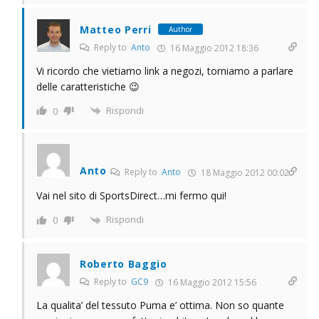
Matteo Perri
Author
Reply to
Anto
16 Maggio 2012 18:36
Vi ricordo che vietiamo link a negozi, torniamo a parlare
delle caratteristiche 😉
Rispondi
0
Anto
Reply to
Anto
18 Maggio 2012 00:02
Vai nel sito di SportsDirect…mi fermo qui!
Rispondi
0
Roberto Baggio
Reply to
GC9
16 Maggio 2012 15:56
La qualita’ del tessuto Puma e’ ottima. Non so quante