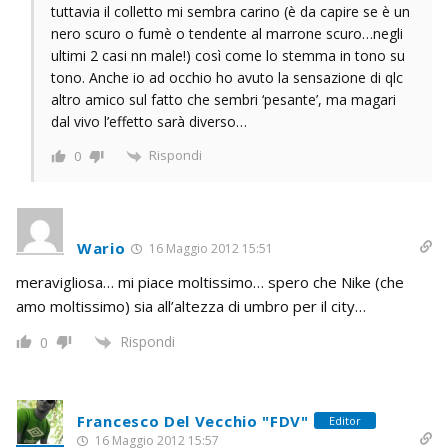
tuttavia il colletto mi sembra carino (è da capire se è un
nero scuro o fumè o tendente al marrone scuro…negli
ultimi 2 casi nn male!) così come lo stemma in tono su
tono. Anche io ad occhio ho avuto la sensazione di qlc
altro amico sul fatto che sembri ‘pesante’, ma magari
dal vivo l’effetto sarà diverso…
Rispondi
0
Wario
16 Maggio 2012 15:51
meravigliosa… mi piace moltissimo… spero che Nike (che
amo moltissimo) sia all’altezza di umbro per il city…
Rispondi
0
Francesco Del Vecchio "FDV"
Editor
16 Maggio 2012 15:57