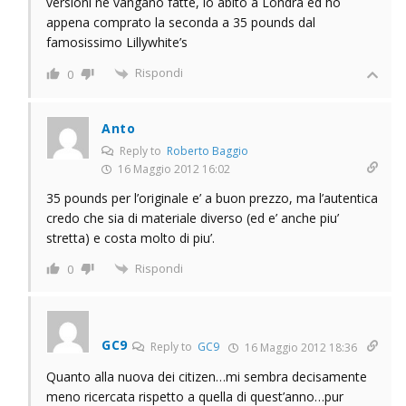
versioni ne vangano fatte, io abito a Londra ed ho
appena comprato la seconda a 35 pounds dal
famosissimo Lillywhite’s
Rispondi
0
Anto
Reply to
Roberto Baggio
16 Maggio 2012 16:02
35 pounds per l’originale e’ a buon prezzo, ma l’autentica
credo che sia di materiale diverso (ed e’ anche piu’
stretta) e costa molto di piu’.
Rispondi
0
GC9
Reply to
GC9
16 Maggio 2012 18:36
Quanto alla nuova dei citizen…mi sembra decisamente
meno ricercata rispetto a quella di quest’anno…pur