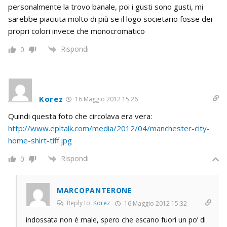
personalmente la trovo banale, poi i gusti sono gusti, mi
sarebbe piaciuta molto di più se il logo societario fosse dei
propri colori invece che monocromatico
Rispondi
0
Korez
16 Maggio 2012 15:26
Quindi questa foto che circolava era vera:
http://www.epltalk.com/media/2012/04/manchester-city-
home-shirt-tiff.jpg
Rispondi
0
MARCOPANTERONE
Reply to
Korez
16 Maggio 2012 15:32
indossata non è male, spero che escano fuori un po’ di