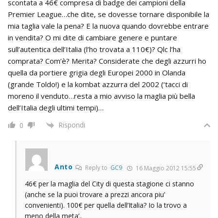
scontata a 46€ compresa di badge dei campioni della
Premier League…che dite, se dovesse tornare disponibile la
mia taglia vale la pena? E la nuova quando dovrebbe entrare
in vendita? O mi dite di cambiare genere e puntare
sull’autentica dell’Italia (l’ho trovata a 110€)? Qlc l’ha
comprata? Com’è? Merita? Considerate che degli azzurri ho
quella da portiere grigia degli Europei 2000 in Olanda
(grande Toldo!) e la kombat azzurra del 2002 (‘tacci di
moreno il venduto…resta a mio avviso la maglia più bella
dell’Italia degli ultimi tempi)…
Rispondi
0
Anto
Reply to
GC9
16 Maggio 2012 15:55
46€ per la maglia del City di questa stagione ci stanno
(anche se la puoi trovare a prezzi ancora piu’
convenienti). 100€ per quella dell’Italia? Io la trovo a
meno della meta’..