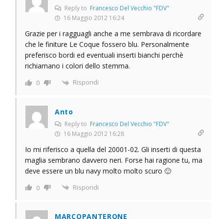
Reply to
Francesco Del Vecchio "FDV"
16 Maggio 2012 16:24
Grazie per i ragguagli anche a me sembrava di ricordare
che le finiture Le Coque fossero blu. Personalmente
preferisco bordi ed eventuali inserti bianchi perchè
richiamano i colori dello stemma.
Rispondi
0
Anto
Reply to
Francesco Del Vecchio "FDV"
16 Maggio 2012 16:28
Io mi riferisco a quella del 20001-02. Gli inserti di questa
maglia sembrano davvero neri. Forse hai ragione tu, ma
deve essere un blu navy molto molto scuro 🙂
Rispondi
0
MARCOPANTERONE