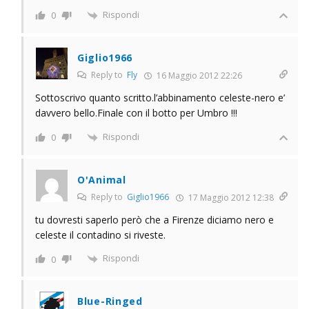
Rispondi
0
Giglio1966
Reply to
Fly
16 Maggio 2012 22:26
Sottoscrivo quanto scritto.l’abbinamento celeste-nero e’
davvero bello.Finale con il botto per Umbro !!!
Rispondi
0
O'Animal
Reply to
Giglio1966
17 Maggio 2012 12:38
tu dovresti saperlo però che a Firenze diciamo nero e
celeste il contadino si riveste.
Rispondi
0
Blue-Ringed