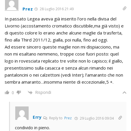
Prez
28 Luglio 2016 21:49
In passato Legea aveva già inserito l’oro nella divisa del
Livorno (accostamento cromatico discutibile,ma già visto) e
di questo colore lo erano anche alcune maglie da trasferta,
fino alla Third 2011/12, gialla, poi nulla, fino ad oggi.
Ad essere sincero queste maglie non mi dispiacciono, ma
non mi esaltano nemmeno, troppe cose fuori posto: quel
logo in rovesciata replicato tre volte non lo capisco; il giallo,
presentissimo sulla casacca e senza alcun rimando nei
pantaloncini o nei calzettoni (vedi Inter); l’amaranto che non
sembra amaranto…insomma niente di eccezionale,5 +.
Rispondi
0
Erry
Reply to
Prez
29 Luglio 2016 09:04
condivido in pieno.