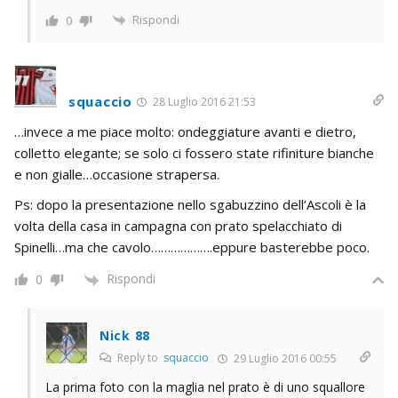
Rispondi
0
squaccio
28 Luglio 2016 21:53
…invece a me piace molto: ondeggiature avanti e dietro,
colletto elegante; se solo ci fossero state rifiniture bianche
e non gialle…occasione strapersa.
Ps: dopo la presentazione nello sgabuzzino dell’Ascoli è la
volta della casa in campagna con prato spelacchiato di
Spinelli…ma che cavolo……………….eppure basterebbe poco.
Rispondi
0
Nick 88
Reply to
squaccio
29 Luglio 2016 00:55
La prima foto con la maglia nel prato è di uno squallore