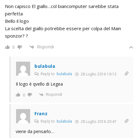
Non capisco El giallo…col biancomputer sarebbe stata
perfetta
Bello il logo
La scelta del giallo potrebbe essere per colpa del Main
sponzor? ?
Rispondi
0
bulabula
Reply to
bulabula
28 Luglio 2016 19:13
Il logo è qvello di Legea
Rispondi
0
Franz
Reply to
bulabula
28 Luglio 2016 20:47
viene da pensarlo…