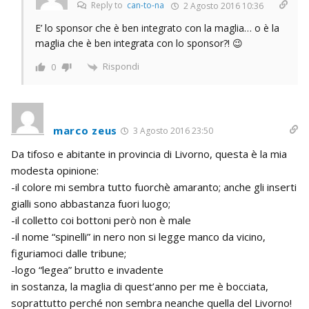
Reply to
can-to-na
2 Agosto 2016 10:36
E’ lo sponsor che è ben integrato con la maglia… o è la
maglia che è ben integrata con lo sponsor?! 😉
Rispondi
0
marco zeus
3 Agosto 2016 23:50
Da tifoso e abitante in provincia di Livorno, questa è la mia
modesta opinione:
-il colore mi sembra tutto fuorchè amaranto; anche gli inserti
gialli sono abbastanza fuori luogo;
-il colletto coi bottoni però non è male
-il nome “spinelli” in nero non si legge manco da vicino,
figuriamoci dalle tribune;
-logo “legea” brutto e invadente
in sostanza, la maglia di quest’anno per me è bocciata,
soprattutto perché non sembra neanche quella del Livorno!