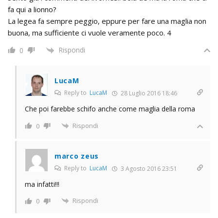
fa qui a lionno?
La legea fa sempre peggio, eppure per fare una maglia non
buona, ma sufficiente ci vuole veramente poco. 4
Rispondi
0
LucaM
Reply to
LucaM
28 Luglio 2016 18:46
Che poi farebbe schifo anche come maglia della roma
Rispondi
0
marco zeus
Reply to
LucaM
3 Agosto 2016 23:51
ma infatti!!!
Rispondi
0