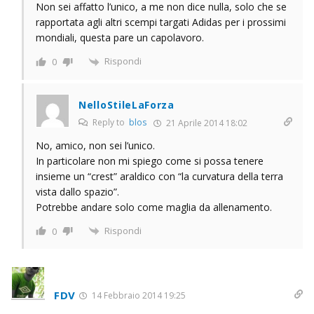
Non sei affatto l’unico, a me non dice nulla, solo che se
rapportata agli altri scempi targati Adidas per i prossimi
mondiali, questa pare un capolavoro.
Rispondi
0
NelloStileLaForza
Reply to
blos
21 Aprile 2014 18:02
No, amico, non sei l’unico.
In particolare non mi spiego come si possa tenere
insieme un “crest” araldico con “la curvatura della terra
vista dallo spazio”.
Potrebbe andare solo come maglia da allenamento.
Rispondi
0
FDV
14 Febbraio 2014 19:25