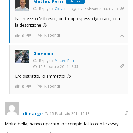
Matteo Perri
Author
Reply to
Giovanni
15 Febbraio 2014 16:30
Nel mezzo c’è il testo, purtroppo spesso ignorato, con
la descrizione 😛
Rispondi
0
Giovanni
Reply to
Matteo Perri
15 Febbraio 2014 18:55
Ero distratto, lo ammetto! 🙂
Rispondi
0
dimarge
15 Febbraio 2014 15:13
Molto bella, hanno riparato lo scempio fatto con le away