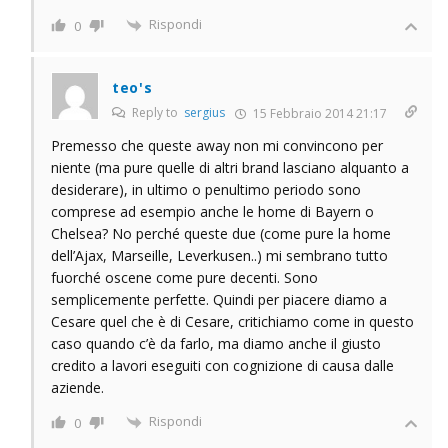
Rispondi
0
teo's
Reply to
sergius
15 Febbraio 2014 21:17
Premesso che queste away non mi convincono per
niente (ma pure quelle di altri brand lasciano alquanto a
desiderare), in ultimo o penultimo periodo sono
comprese ad esempio anche le home di Bayern o
Chelsea? No perché queste due (come pure la home
dell’Ajax, Marseille, Leverkusen..) mi sembrano tutto
fuorché oscene come pure decenti. Sono
semplicemente perfette. Quindi per piacere diamo a
Cesare quel che è di Cesare, critichiamo come in questo
caso quando c’è da farlo, ma diamo anche il giusto
credito a lavori eseguiti con cognizione di causa dalle
aziende.
Rispondi
0