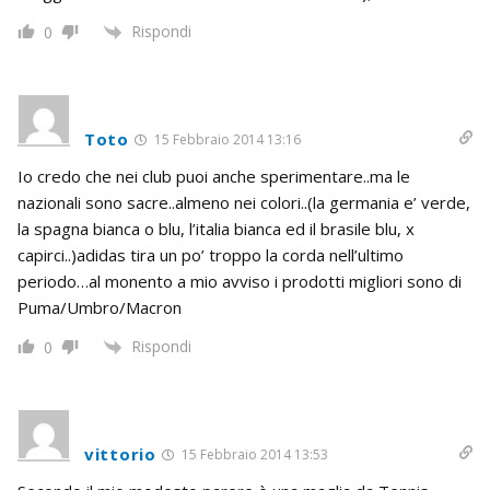
Rispondi
0
Toto
15 Febbraio 2014 13:16
Io credo che nei club puoi anche sperimentare..ma le
nazionali sono sacre..almeno nei colori..(la germania e’ verde,
la spagna bianca o blu, l’italia bianca ed il brasile blu, x
capirci..)adidas tira un po’ troppo la corda nell’ultimo
periodo…al monento a mio avviso i prodotti migliori sono di
Puma/Umbro/Macron
Rispondi
0
vittorio
15 Febbraio 2014 13:53