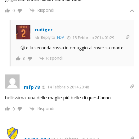
Rispondi
0
rudiger
Reply to
FDV
15 Febbraio 2014 01:29
… 🙂 e la seconda rossa in omaggio al rover su marte.
Rispondi
0
mfp78
14 Febbraio 2014 20:48
bellissima. una delle maglie piú belle di quest’anno
Rispondi
0