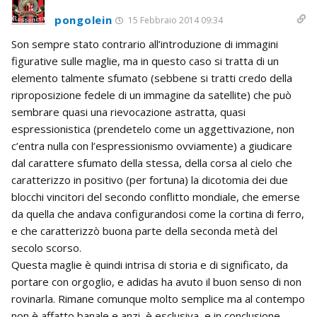
pongolein
15 Febbraio 2014 09:34
Son sempre stato contrario all’introduzione di immagini
figurative sulle maglie, ma in questo caso si tratta di un
elemento talmente sfumato (sebbene si tratti credo della
riproposizione fedele di un immagine da satellite) che può
sembrare quasi una rievocazione astratta, quasi
espressionistica (prendetelo come un aggettivazione, non
c’entra nulla con l’espressionismo ovviamente) a giudicare
dal carattere sfumato della stessa, della corsa al cielo che
caratterizzo in positivo (per fortuna) la dicotomia dei due
blocchi vincitori del secondo conflitto mondiale, che emerse
da quella che andava configurandosi come la cortina di ferro,
e che caratterizzò buona parte della seconda metà del
secolo scorso.
Questa maglie è quindi intrisa di storia e di significato, da
portare con orgoglio, e adidas ha avuto il buon senso di non
rovinarla. Rimane comunque molto semplice ma al contempo
non è affatto banale e anzi, è esclusiva, e in conclusione,