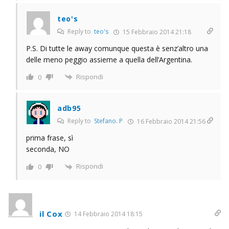
teo's
Reply to
teo's
15 Febbraio 2014 21:18
P.S. Di tutte le away comunque questa è senz’altro una
delle meno peggio assieme a quella dell’Argentina.
Rispondi
0
adb95
Reply to
Stefano. P
16 Febbraio 2014 21:56
prima frase, sì
seconda, NO
Rispondi
0
il Cox
14 Febbraio 2014 18:15