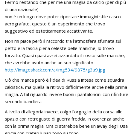
Fermo restando che per me una maglia da calcio (per di più
di una nazionale)
non è un luogo dove poter riportare immagini stile casco
aerografato, questo è un esperimento che trovo
suggestivo ed esteticamente accattivante.
Non mi piace però il raccordo tra l’atmosfera sfumata sul
petto e la fascia piena celeste delle maniche, lo trovo
forzato. Quasi quasi avrei azzardato il rosso sulle maniche,
che avrebbe avuto anche un suo significato.
http://imageshack.com/a/img534/9875/g3u9.jpg
Ciò che manca però è l’idea di Russia intesa come squadra
calcistica, ma quella la ritrovo difficilmente anche nella prima
maglia. A tal riguardo invece buoni i pantaloncini con rifiniture
secondo bandiera.
A livello di allegoria invece, colgo l’orgoglio della corsa allo
spazio con retrogusto di guerra fredda, in coerenza anche
con la prima maglia. Ora ci starebbe bene un’away degli Usa
grigia con crateri lunari tono su tono.