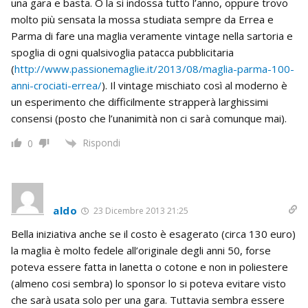
una gara e basta. O la si indossa tutto l’anno, oppure trovo
molto più sensata la mossa studiata sempre da Errea e
Parma di fare una maglia veramente vintage nella sartoria e
spoglia di ogni qualsivoglia patacca pubblicitaria
(
http://www.passionemaglie.it/2013/08/maglia-parma-100-
anni-crociati-errea/
). Il vintage mischiato così al moderno è
un esperimento che difficilmente strapperà larghissimi
consensi (posto che l’unanimità non ci sarà comunque mai).
Rispondi
0
aldo
23 Dicembre 2013 21:25
Bella iniziativa anche se il costo è esagerato (circa 130 euro)
la maglia è molto fedele all’originale degli anni 50, forse
poteva essere fatta in lanetta o cotone e non in poliestere
(almeno cosi sembra) lo sponsor lo si poteva evitare visto
che sarà usata solo per una gara. Tuttavia sembra essere