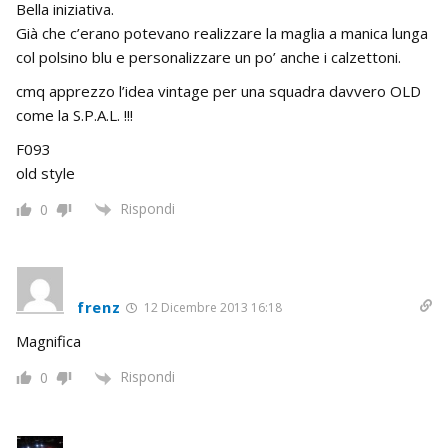
Bella iniziativa.
Già che c’erano potevano realizzare la maglia a manica lunga
col polsino blu e personalizzare un po’ anche i calzettoni.
cmq apprezzo l’idea vintage per una squadra davvero OLD
come la S.P.A.L. !!!
F093
old style
Rispondi
0
frenz
12 Dicembre 2013 16:18
Magnifica
Rispondi
0