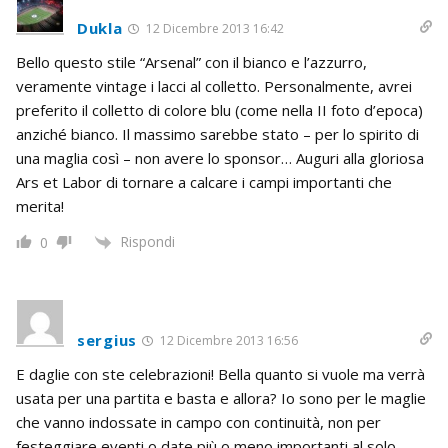
Dukla
12 Dicembre 2013 16:42
Bello questo stile “Arsenal” con il bianco e l’azzurro,
veramente vintage i lacci al colletto. Personalmente, avrei
preferito il colletto di colore blu (come nella II foto d’epoca)
anziché bianco. Il massimo sarebbe stato – per lo spirito di
una maglia così – non avere lo sponsor… Auguri alla gloriosa
Ars et Labor di tornare a calcare i campi importanti che
merita!
Rispondi
0
sergius
12 Dicembre 2013 16:56
E daglie con ste celebrazioni! Bella quanto si vuole ma verrà
usata per una partita e basta e allora? Io sono per le maglie
che vanno indossate in campo con continuità, non per
festeggiare eventi o date più o meno importanti al solo