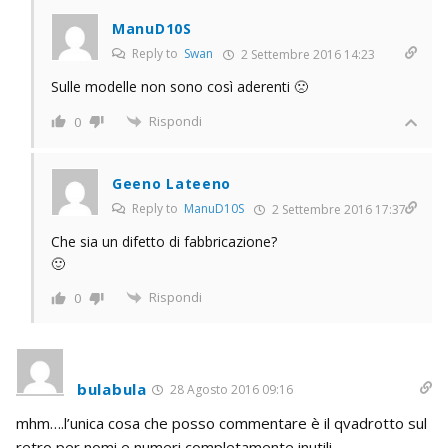
ManuD10S
Reply to
Swan
2 Settembre 2016 14:23
Sulle modelle non sono così aderenti 🙁
Rispondi
0
Geeno Lateeno
Reply to
ManuD10S
2 Settembre 2016 17:37
Che sia un difetto di fabbricazione?
🙂
Rispondi
0
bulabula
28 Agosto 2016 09:16
mhm….l’unica cosa che posso commentare è il qvadrotto sul
retro per nomi e numeri completamente inutili.