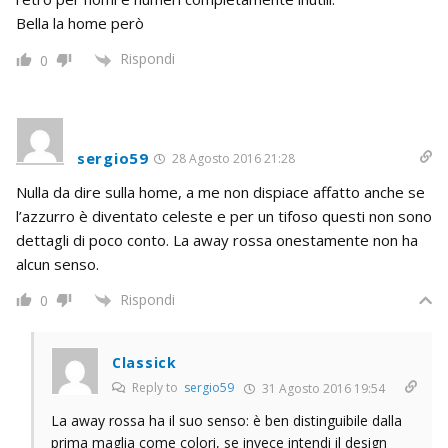
Bella la home però
Rispondi
0
sergio59
28 Agosto 2016 21:28
Nulla da dire sulla home, a me non dispiace affatto anche se
l’azzurro è diventato celeste e per un tifoso questi non sono
dettagli di poco conto. La away rossa onestamente non ha
alcun senso.
Rispondi
0
Classick
Reply to
sergio59
31 Agosto 2016 19:54
La away rossa ha il suo senso: è ben distinguibile dalla
prima maglia come colori, se invece intendi il design