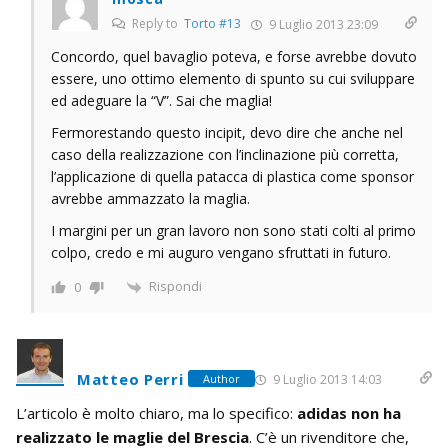
Reply to
Torto #13
9 Luglio 2013 23:09
Concordo, quel bavaglio poteva, e forse avrebbe dovuto
essere, uno ottimo elemento di spunto su cui sviluppare
ed adeguare la “V”. Sai che maglia!
Fermorestando questo incipit, devo dire che anche nel
caso della realizzazione con l’inclinazione più corretta,
l’applicazione di quella patacca di plastica come sponsor
avrebbe ammazzato la maglia.
I margini per un gran lavoro non sono stati colti al primo
colpo, credo e mi auguro vengano sfruttati in futuro.
Rispondi
0
Matteo Perri
9 Luglio 2013 14:03
Author
L’articolo è molto chiaro, ma lo specifico:
adidas non ha
realizzato le maglie del Brescia
. C’è un rivenditore che,