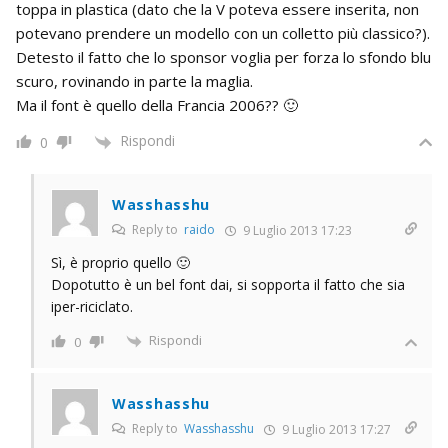
toppa in plastica (dato che la V poteva essere inserita, non
potevano prendere un modello con un colletto più classico?).
Detesto il fatto che lo sponsor voglia per forza lo sfondo blu
scuro, rovinando in parte la maglia.
Ma il font è quello della Francia 2006?? 🙂
Rispondi
0
Wasshasshu
Reply to
raido
9 Luglio 2013 17:23
Sì, è proprio quello 🙂
Dopotutto è un bel font dai, si sopporta il fatto che sia
iper-riciclato.
Rispondi
0
Wasshasshu
Reply to
Wasshasshu
9 Luglio 2013 17:27