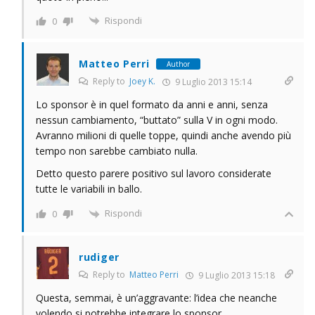
Rispondi
0
Matteo Perri
Author
Reply to
Joey K.
9 Luglio 2013 15:14
Lo sponsor è in quel formato da anni e anni, senza
nessun cambiamento, “buttato” sulla V in ogni modo.
Avranno milioni di quelle toppe, quindi anche avendo più
tempo non sarebbe cambiato nulla.
Detto questo parere positivo sul lavoro considerate
tutte le variabili in ballo.
Rispondi
0
rudiger
Reply to
Matteo Perri
9 Luglio 2013 15:18
Questa, semmai, è un’aggravante: l’idea che neanche
volendo si potrebbe integrare lo sponsor.