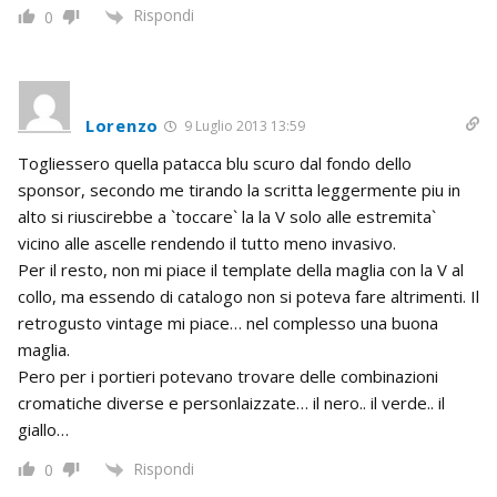
Rispondi
0
Lorenzo
9 Luglio 2013 13:59
Togliessero quella patacca blu scuro dal fondo dello
sponsor, secondo me tirando la scritta leggermente piu in
alto si riuscirebbe a `toccare` la la V solo alle estremita`
vicino alle ascelle rendendo il tutto meno invasivo.
Per il resto, non mi piace il template della maglia con la V al
collo, ma essendo di catalogo non si poteva fare altrimenti. Il
retrogusto vintage mi piace… nel complesso una buona
maglia.
Pero per i portieri potevano trovare delle combinazioni
cromatiche diverse e personlaizzate… il nero.. il verde.. il
giallo…
Rispondi
0