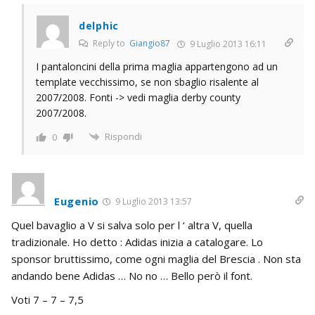
delphic
Reply to
Giangio87
9 Luglio 2013 16:11
I pantaloncini della prima maglia appartengono ad un
template vecchissimo, se non sbaglio risalente al
2007/2008. Fonti -> vedi maglia derby county
2007/2008.
Rispondi
0
Eugenio
9 Luglio 2013 13:57
Quel bavaglio a V si salva solo per l ‘ altra V, quella
tradizionale. Ho detto : Adidas inizia a catalogare. Lo
sponsor bruttissimo, come ogni maglia del Brescia . Non sta
andando bene Adidas … No no … Bello però il font.
Voti 7 – 7 – 7,5