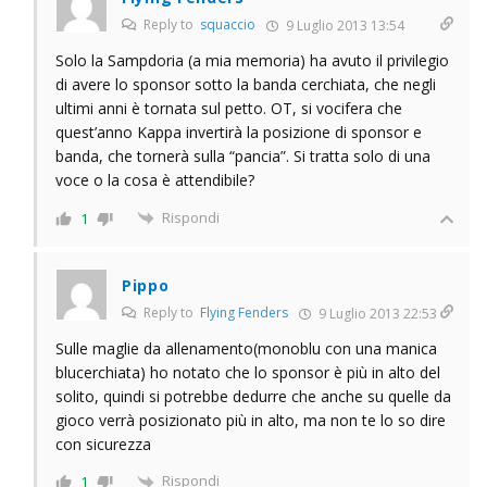
Reply to
squaccio
9 Luglio 2013 13:54
Solo la Sampdoria (a mia memoria) ha avuto il privilegio
di avere lo sponsor sotto la banda cerchiata, che negli
ultimi anni è tornata sul petto. OT, si vocifera che
quest’anno Kappa invertirà la posizione di sponsor e
banda, che tornerà sulla “pancia”. Si tratta solo di una
voce o la cosa è attendibile?
Rispondi
1
Pippo
Reply to
Flying Fenders
9 Luglio 2013 22:53
Sulle maglie da allenamento(monoblu con una manica
blucerchiata) ho notato che lo sponsor è più in alto del
solito, quindi si potrebbe dedurre che anche su quelle da
gioco verrà posizionato più in alto, ma non te lo so dire
con sicurezza
Rispondi
1