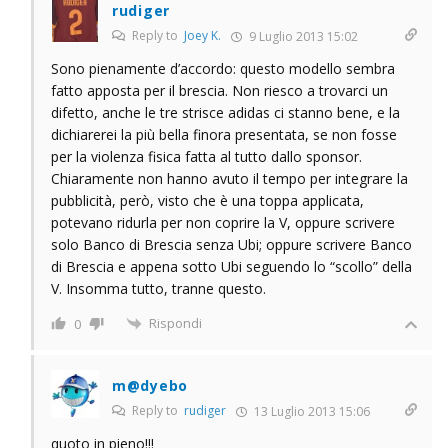
rudiger
Reply to
Joey K.
9 Luglio 2013 15:02
Sono pienamente d’accordo: questo modello sembra
fatto apposta per il brescia. Non riesco a trovarci un
difetto, anche le tre strisce adidas ci stanno bene, e la
dichiarerei la più bella finora presentata, se non fosse
per la violenza fisica fatta al tutto dallo sponsor.
Chiaramente non hanno avuto il tempo per integrare la
pubblicità, però, visto che è una toppa applicata,
potevano ridurla per non coprire la V, oppure scrivere
solo Banco di Brescia senza Ubi; oppure scrivere Banco
di Brescia e appena sotto Ubi seguendo lo “scollo” della
V. Insomma tutto, tranne questo.
Rispondi
0
m@dyebo
Reply to
rudiger
13 Luglio 2013 15:06
quoto in pieno!!!