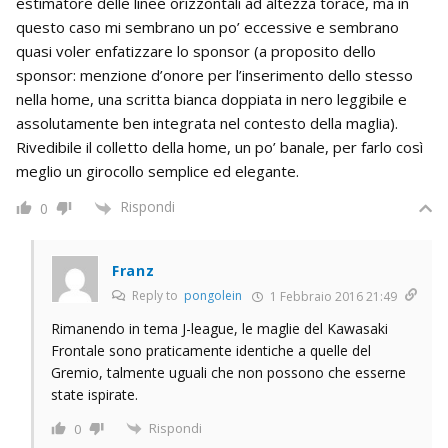
estimatore delle linee orizzontali ad altezza torace, ma in
questo caso mi sembrano un po’ eccessive e sembrano
quasi voler enfatizzare lo sponsor (a proposito dello
sponsor: menzione d’onore per l’inserimento dello stesso
nella home, una scritta bianca doppiata in nero leggibile e
assolutamente ben integrata nel contesto della maglia).
Rivedibile il colletto della home, un po’ banale, per farlo così
meglio un girocollo semplice ed elegante.
Rispondi
0
Franz
Reply to
pongolein
1 Febbraio 2016 21:49
Rimanendo in tema J-league, le maglie del Kawasaki
Frontale sono praticamente identiche a quelle del
Gremio, talmente uguali che non possono che esserne
state ispirate.
Rispondi
0