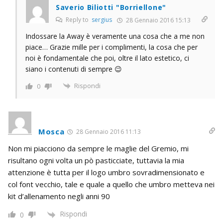
Saverio Biliotti "Borriellone"
Reply to
sergius
28 Gennaio 2016 15:13
Indossare la Away è veramente una cosa che a me non
piace… Grazie mille per i complimenti, la cosa che per
noi è fondamentale che poi, oltre il lato estetico, ci
siano i contenuti di sempre 😉
Rispondi
0
Mosca
28 Gennaio 2016 11:13
Non mi piacciono da sempre le maglie del Gremio, mi
risultano ogni volta un pò pasticciate, tuttavia la mia
attenzione è tutta per il logo umbro sovradimensionato e
col font vecchio, tale e quale a quello che umbro metteva nei
kit d’allenamento negli anni 90
Rispondi
0