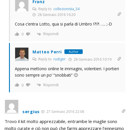
Franz
Reply to
collezionista_34
28 Gennaio 2016 16:20
Cosa c’entra Lotto, qua si parla di Umbro !?!?! ….. ;-D
Rispondi
0
Matteo Perri
Author
Reply to
rudiger
28 Gennaio 2016 10:19
Appena mettono online le immagini, volentieri. I portieri
sono sempre un po’ “snobbati” 🙂
Rispondi
0
sergius
27 Gennaio 2016 22:06
Trovo il kit molto apprezzabile, entrambe le maglie sono
molto curate e ciò non può che farmi apprezzare l’ennesimo