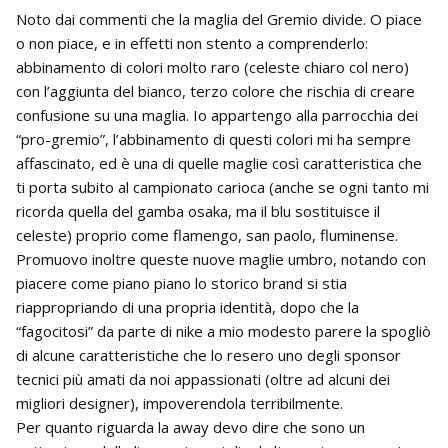
Noto dai commenti che la maglia del Gremio divide. O piace
o non piace, e in effetti non stento a comprenderlo:
abbinamento di colori molto raro (celeste chiaro col nero)
con l’aggiunta del bianco, terzo colore che rischia di creare
confusione su una maglia. Io appartengo alla parrocchia dei
“pro-gremio”, l’abbinamento di questi colori mi ha sempre
affascinato, ed è una di quelle maglie così caratteristica che
ti porta subito al campionato carioca (anche se ogni tanto mi
ricorda quella del gamba osaka, ma il blu sostituisce il
celeste) proprio come flamengo, san paolo, fluminense.
Promuovo inoltre queste nuove maglie umbro, notando con
piacere come piano piano lo storico brand si stia
riappropriando di una propria identità, dopo che la
“fagocitosi” da parte di nike a mio modesto parere la spogliò
di alcune caratteristiche che lo resero uno degli sponsor
tecnici più amati da noi appassionati (oltre ad alcuni dei
migliori designer), impoverendola terribilmente.
Per quanto riguarda la away devo dire che sono un