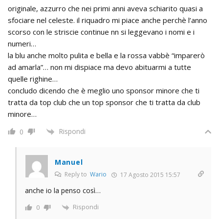
originale, azzurro che nei primi anni aveva schiarito quasi a
sfociare nel celeste. il riquadro mi piace anche perchè l’anno
scorso con le striscie continue nn si leggevano i nomi e i
numeri…
la blu anche molto pulita e bella e la rossa vabbè “imparerò
ad amarla”… non mi dispiace ma devo abituarmi a tutte
quelle righine…
concludo dicendo che è meglio uno sponsor minore che ti
tratta da top club che un top sponsor che ti tratta da club
minore…
Rispondi
0
Manuel
Reply to
Wario
17 Agosto 2015 15:57
anche io la penso così…
Rispondi
0