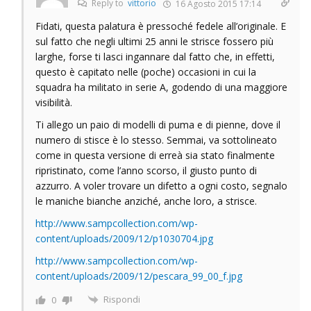
Reply to
vittorio
16 Agosto 2015 17:14
Fidati, questa palatura è pressoché fedele all’originale. E
sul fatto che negli ultimi 25 anni le strisce fossero più
larghe, forse ti lasci ingannare dal fatto che, in effetti,
questo è capitato nelle (poche) occasioni in cui la
squadra ha militato in serie A, godendo di una maggiore
visibilità.
Ti allego un paio di modelli di puma e di pienne, dove il
numero di stisce è lo stesso. Semmai, va sottolineato
come in questa versione di erreà sia stato finalmente
ripristinato, come l’anno scorso, il giusto punto di
azzurro. A voler trovare un difetto a ogni costo, segnalo
le maniche bianche anziché, anche loro, a strisce.
http://www.sampcollection.com/wp-
content/uploads/2009/12/p1030704.jpg
http://www.sampcollection.com/wp-
content/uploads/2009/12/pescara_99_00_f.jpg
Rispondi
0