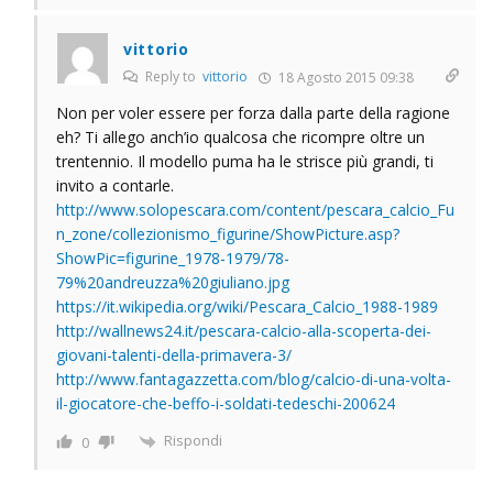
vittorio
Reply to
vittorio
18 Agosto 2015 09:38
Non per voler essere per forza dalla parte della ragione
eh? Ti allego anch’io qualcosa che ricompre oltre un
trentennio. Il modello puma ha le strisce più grandi, ti
invito a contarle.
http://www.solopescara.com/content/pescara_calcio_Fu
n_zone/collezionismo_figurine/ShowPicture.asp?
ShowPic=figurine_1978-1979/78-
79%20andreuzza%20giuliano.jpg
https://it.wikipedia.org/wiki/Pescara_Calcio_1988-1989
http://wallnews24.it/pescara-calcio-alla-scoperta-dei-
giovani-talenti-della-primavera-3/
http://www.fantagazzetta.com/blog/calcio-di-una-volta-
il-giocatore-che-beffo-i-soldati-tedeschi-200624
Rispondi
0