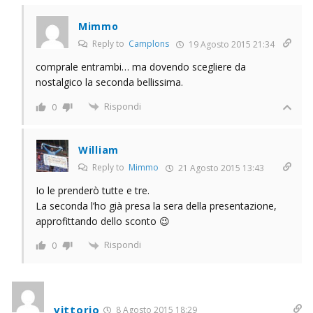
Mimmo
Reply to
Camplons
19 Agosto 2015 21:34
comprale entrambi… ma dovendo scegliere da
nostalgico la seconda bellissima.
Rispondi
0
William
Reply to
Mimmo
21 Agosto 2015 13:43
Io le prenderò tutte e tre.
La seconda l’ho già presa la sera della presentazione,
approfittando dello sconto 😉
Rispondi
0
vittorio
8 Agosto 2015 18:29