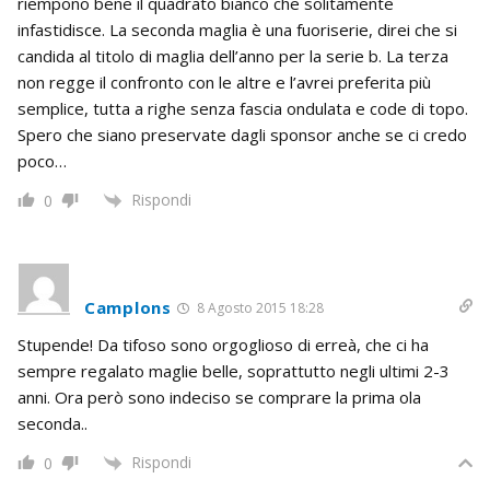
riempono bene il quadrato bianco che solitamente
infastidisce. La seconda maglia è una fuoriserie, direi che si
candida al titolo di maglia dell’anno per la serie b. La terza
non regge il confronto con le altre e l’avrei preferita più
semplice, tutta a righe senza fascia ondulata e code di topo.
Spero che siano preservate dagli sponsor anche se ci credo
poco…
Rispondi
0
Camplons
8 Agosto 2015 18:28
Stupende! Da tifoso sono orgoglioso di erreà, che ci ha
sempre regalato maglie belle, soprattutto negli ultimi 2-3
anni. Ora però sono indeciso se comprare la prima ola
seconda..
Rispondi
0