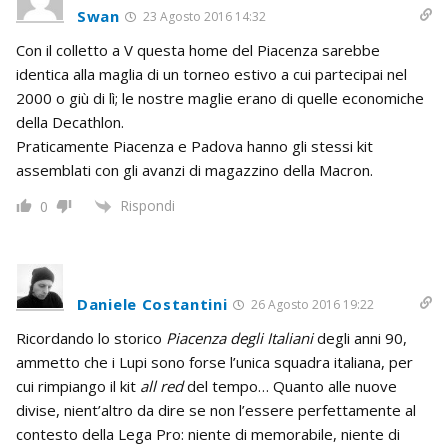
Swan
23 Agosto 2016 14:32
Con il colletto a V questa home del Piacenza sarebbe
identica alla maglia di un torneo estivo a cui partecipai nel
2000 o giù di lì; le nostre maglie erano di quelle economiche
della Decathlon.
Praticamente Piacenza e Padova hanno gli stessi kit
assemblati con gli avanzi di magazzino della Macron.
Rispondi
0
Daniele Costantini
26 Agosto 2016 19:22
Ricordando lo storico
Piacenza degli Italiani
degli anni 90,
ammetto che i Lupi sono forse l’unica squadra italiana, per
cui rimpiango il kit
all red
del tempo… Quanto alle nuove
divise, nient’altro da dire se non l’essere perfettamente al
contesto della Lega Pro: niente di memorabile, niente di