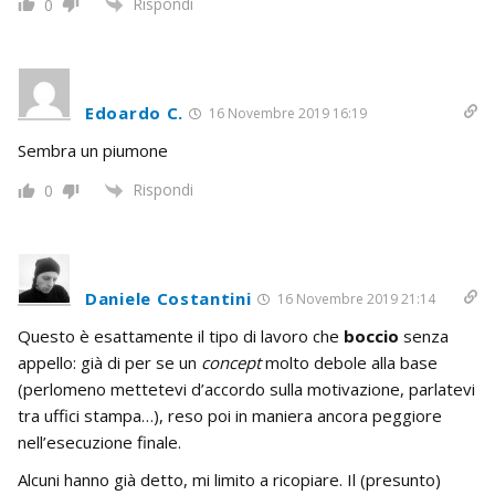
Rispondi
0
Edoardo C.
16 Novembre 2019 16:19
Sembra un piumone
Rispondi
0
Daniele Costantini
16 Novembre 2019 21:14
Questo è esattamente il tipo di lavoro che
boccio
senza
appello: già di per se un
concept
molto debole alla base
(perlomeno mettetevi d’accordo sulla motivazione, parlatevi
tra uffici stampa…), reso poi in maniera ancora peggiore
nell’esecuzione finale.
Alcuni hanno già detto, mi limito a ricopiare. Il (presunto)