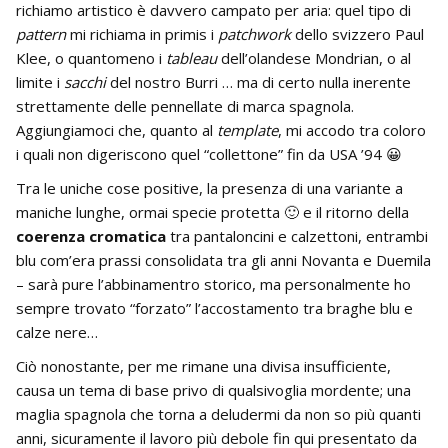
richiamo artistico è davvero campato per aria: quel tipo di
pattern
mi richiama in primis i
patchwork
dello svizzero Paul
Klee, o quantomeno i
tableau
dell’olandese Mondrian, o al
limite i
sacchi
del nostro Burri … ma di certo nulla inerente
strettamente delle pennellate di marca spagnola.
Aggiungiamoci che, quanto al
template
, mi accodo tra coloro
i quali non digeriscono quel “collettone” fin da USA ’94 😀
Tra le uniche cose positive, la presenza di una variante a
maniche lunghe, ormai specie protetta 🙂 e il ritorno della
coerenza cromatica
tra pantaloncini e calzettoni, entrambi
blu com’era prassi consolidata tra gli anni Novanta e Duemila
– sarà pure l’abbinamentro storico, ma personalmente ho
sempre trovato “forzato” l’accostamento tra braghe blu e
calze nere…
Ciò nonostante, per me rimane una divisa insufficiente,
causa un tema di base privo di qualsivoglia mordente; una
maglia spagnola che torna a deludermi da non so più quanti
anni, sicuramente il lavoro più debole fin qui presentato da