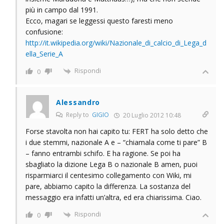
più in campo dal 1991.
Ecco, magari se leggessi questo faresti meno
confusione:
http://it.wikipedia.org/wiki/Nazionale_di_calcio_di_Lega_d
ella_Serie_A
Rispondi
0
Alessandro
Reply to
GIGIO
20 Luglio 2012 10:48
Forse stavolta non hai capito tu: FERT ha solo detto che
i due stemmi, nazionale A e – “chiamala come ti pare” B
– fanno entrambi schifo. E ha ragione. Se poi ha
sbagliato la dizione Lega B o nazionale B amen, puoi
risparmiarci il centesimo collegamento con Wiki, mi
pare, abbiamo capito la differenza. La sostanza del
messaggio era infatti un’altra, ed era chiarissima. Ciao.
Rispondi
0