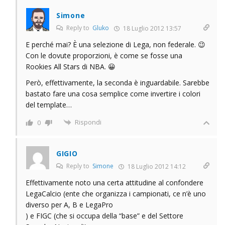
Simone
Reply to
Gluko
18 Luglio 2012 13:57
E perché mai? È una selezione di Lega, non federale. 😉
Con le dovute proporzioni, è come se fosse una
Rookies All Stars di NBA. 😀
Però, effettivamente, la seconda è inguardabile. Sarebbe
bastato fare una cosa semplice come invertire i colori
del template…
Rispondi
0
GIGIO
Reply to
Simone
18 Luglio 2012 14:12
Effettivamente noto una certa attitudine al confondere
LegaCalcio (ente che organizza i campionati, ce n’è uno
diverso per A, B e LegaPro
) e FIGC (che si occupa della “base” e del Settore