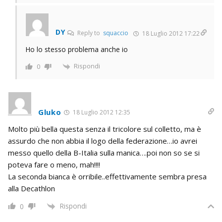
DY
Reply to
squaccio
18 Luglio 2012 17:22
Ho lo stesso problema anche io
Rispondi
0
Gluko
18 Luglio 2012 12:35
Molto più bella questa senza il tricolore sul colletto, ma è
assurdo che non abbia il logo della federazione…io avrei
messo quello della B-Italia sulla manica….poi non so se si
poteva fare o meno, mah!!!!
La seconda bianca è orribile..effettivamente sembra presa
alla Decathlon
Rispondi
0