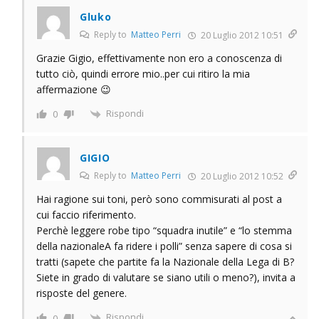
Gluko
Reply to
Matteo Perri
20 Luglio 2012 10:51
Grazie Gigio, effettivamente non ero a conoscenza di
tutto ciò, quindi errore mio..per cui ritiro la mia
affermazione 😉
Rispondi
0
GIGIO
Reply to
Matteo Perri
20 Luglio 2012 10:52
Hai ragione sui toni, però sono commisurati al post a
cui faccio riferimento.
Perchè leggere robe tipo “squadra inutile” e “lo stemma
della nazionaleA fa ridere i polli” senza sapere di cosa si
tratti (sapete che partite fa la Nazionale della Lega di B?
Siete in grado di valutare se siano utili o meno?), invita a
risposte del genere.
Rispondi
0