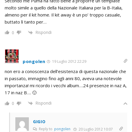
Secondo me Puma ha fatto bene a proporre un template
molto simile a quello della Nazionale Italiana per la B-Italia,
almeno per il kit home. Il kit away è un po’ troppo casuale,
buttato lì tanto per…
Rispondi
0
pongolen
19 Luglio 2012 22:29
non ero a conoscenza dell’esistenza di questa nazionale che
in passato, immagino fino agli anni 80, aveva una notevole
importanza! mi ricordo i vecchi album….24 presenze in naz A,
17 in naz B…. 🙂
Rispondi
0
GIGIO
Reply to
pongolen
20 Luglio 2012 10:07