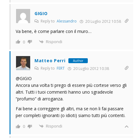
GIGIO
Reply to
Alessandro
20 Luglio 2012 10:58
Va bene, è come parlare con il muro…
Rispondi
0
Matteo Perri
Author
Reply to
FERT
20 Luglio 2012 10:38
@GIGIO
Ancora una volta ti prego di essere più cortese verso gli
altri. Tutti i tuoi commenti hanno uno sgradevole
“profumo” di arroganza.
Fai bene a correggere gli altri, ma se non li fai passare
per completi ignoranti (o idioti) siamo tutti più contenti.
Rispondi
0