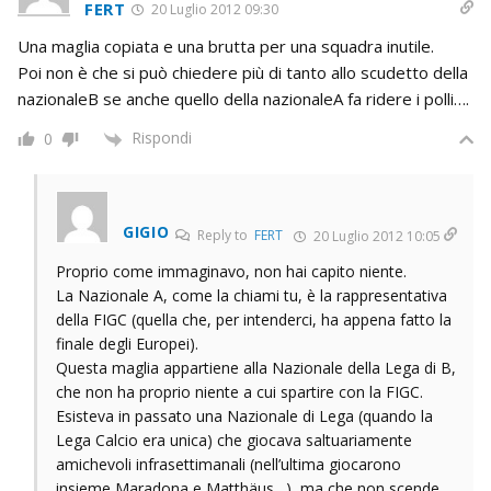
FERT
20 Luglio 2012 09:30
Una maglia copiata e una brutta per una squadra inutile.
Poi non è che si può chiedere più di tanto allo scudetto della
nazionaleB se anche quello della nazionaleA fa ridere i polli….
Rispondi
0
GIGIO
Reply to
FERT
20 Luglio 2012 10:05
Proprio come immaginavo, non hai capito niente.
La Nazionale A, come la chiami tu, è la rappresentativa
della FIGC (quella che, per intenderci, ha appena fatto la
finale degli Europei).
Questa maglia appartiene alla Nazionale della Lega di B,
che non ha proprio niente a cui spartire con la FIGC.
Esisteva in passato una Nazionale di Lega (quando la
Lega Calcio era unica) che giocava saltuariamente
amichevoli infrasettimanali (nell’ultima giocarono
insieme Maradona e Matthäus…), ma che non scende