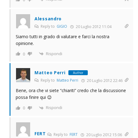
Alessandro
Reply to
GIGIO
20 Luglio 2012 11:04
Siamo tutti in grado di valutare e farci la nostra
opinione.
Rispondi
0
Matteo Perri
Author
Reply to
Matteo Perri
20 Luglio 2012 22:46
Bene, ora che vi siete “chiariti” credo che la discussione
possa finire qui 😉
Rispondi
0
FERT
Reply to
FERT
20 Luglio 2012 15:06