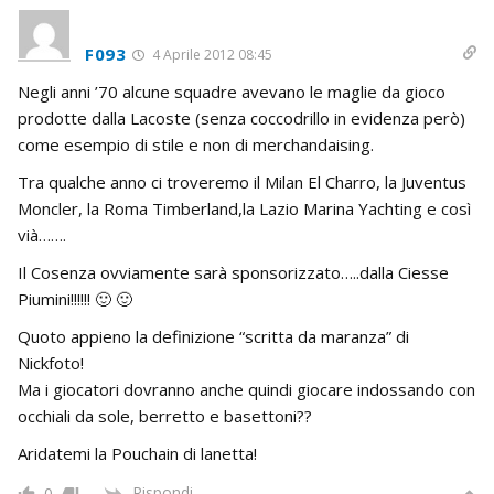
F093
4 Aprile 2012 08:45
Negli anni ’70 alcune squadre avevano le maglie da gioco
prodotte dalla Lacoste (senza coccodrillo in evidenza però)
come esempio di stile e non di merchandaising.
Tra qualche anno ci troveremo il Milan El Charro, la Juventus
Moncler, la Roma Timberland,la Lazio Marina Yachting e così
vià…….
Il Cosenza ovviamente sarà sponsorizzato…..dalla Ciesse
Piumini!!!!!! 🙂 🙂
Quoto appieno la definizione “scritta da maranza” di
Nickfoto!
Ma i giocatori dovranno anche quindi giocare indossando con
occhiali da sole, berretto e basettoni??
Aridatemi la Pouchain di lanetta!
Rispondi
0