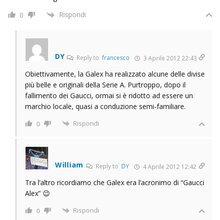
Rispondi
0
DY
Reply to
francesco
3 Aprile 2012 22:43
Obiettivamente, la Galex ha realizzato alcune delle divise
più belle e originali della Serie A. Purtroppo, dopo il
fallimento dei Gaucci, ormai si è ridotto ad essere un
marchio locale, quasi a conduzione semi-familiare.
Rispondi
0
William
Reply to
DY
4 Aprile 2012 12:42
Tra l’altro ricordiamo che Galex era l’acronimo di “Gaucci
Alex” 😉
Rispondi
0