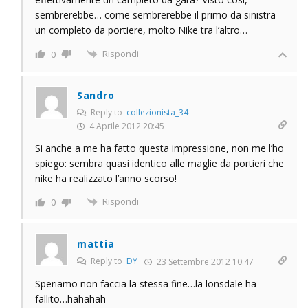
sembrerebbe… come sembrerebbe il primo da sinistra
un completo da portiere, molto Nike tra l’altro…
Rispondi
0
Sandro
Reply to
collezionista_34
4 Aprile 2012 20:45
Si anche a me ha fatto questa impressione, non me l’ho
spiego: sembra quasi identico alle maglie da portieri che
nike ha realizzato l’anno scorso!
Rispondi
0
mattia
Reply to
DY
23 Settembre 2012 10:47
Speriamo non faccia la stessa fine…la lonsdale ha
fallito…hahahah