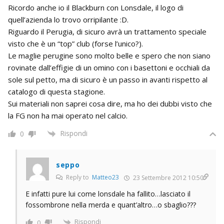
Ricordo anche io il Blackburn con Lonsdale, il logo di
quell’azienda lo trovo orripilante :D.
Riguardo il Perugia, di sicuro avrà un trattamento speciale
visto che è un “top” club (forse l’unico?).
Le maglie perugine sono molto belle e spero che non siano
rovinate dall’effigie di un omino con i basettoni e occhiali da
sole sul petto, ma di sicuro è un passo in avanti rispetto al
catalogo di questa stagione.
Sui materiali non saprei cosa dire, ma ho dei dubbi visto che
la FG non ha mai operato nel calcio.
Rispondi
0
seppo
Reply to
Matteo23
23 Settembre 2012 10:50
E infatti pure lui come lonsdale ha fallito…lasciato il
fossombrone nella merda e quant’altro…o sbaglio???
Rispondi
0