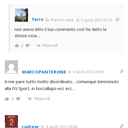
ferro
Reply to
Luca
5 Aprile 2012 01:33
non avevo letto il tuo commento cosi’ ho detto la
stessa cosa…
Rispondi
0
MARCOPANTERONE
4 Aprile 2012 09:00
A me pare tutto molto disordinato… comunque benvenuto
alla FG Sport, in boccallupo ecc ecc…
Rispondi
0
rudiger
4 Aprile 2012 09:40