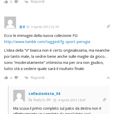
Rispondi
0
DY
3 Aprile 2012 22:39
Ecco le immagini della nuova collezione FG:
http://www.tumblr.com/tagged/fg-sport-perugia
L’idea della “V” bianca non è certo originalissima, ma neanche
poi tanto male, la vedrei bene anche sulle maglie da gioco…
sono “moderatamente” ottimista ma per ora non giudico,
tutto stà a vedere quale sarà il risultato finale.
Rispondi
0
collezionista_34
Reply to
DY
4 Aprile 2012 19:47
Ma scusa il primo completo sul palco da destra non è
effettivamente un campleto da gara? Visto così,