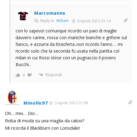
Marcomanno
Reply to
William
6 Aprile 2012 21:14
con lo sapevo! comunque ricordo un paio di maglie
davvero carine, rossa con maniche bianche e grifone sul
fianco, e azzurra da ttrasferta..non ricordo l’anno…. mi
ricordo solo che la seconda fu usata nella partita col
milan in cui Rossi stese con un pugnaccio il povero
Bucchi..
Rispondi
0
Minollo97
3 Aprile 2012 21:06
Oh… mio… Dio…
Roba di moda su una maglia da calcio?
Mi ricorda il Blackburn con Lonsdale!