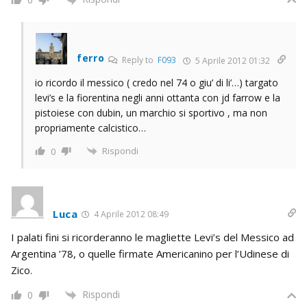
ferro
Reply to
F093
5 Aprile 2012 01:32
io ricordo il messico ( credo nel 74 o giu’ di li’…) targato
levi’s e la fiorentina negli anni ottanta con jd farrow e la
pistoiese con dubin, un marchio si sportivo , ma non
propriamente calcistico…
Rispondi
0
Luca
4 Aprile 2012 08:49
I palati fini si ricorderanno le magliette Levi’s del Messico ad
Argentina ’78, o quelle firmate Americanino per l’Udinese di
Zico.
Rispondi
0