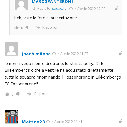
MARCOPANTERONE
Reply to
squaccio
4 Aprile 2012 12:20
beh, viste le foto di presentazione…
Rispondi
0
joachim8one
4 Aprile 2012 11:37
io non ci vedo niente di strano, lo stilista belga Dirk
Bikkembergs oltre a vestire ha acquistato direttamente
tutta la squadra rinominando il Fossonbrone in Bikkembergs
FC Fossonbrone!!
Rispondi
0
Matteo23
4 Aprile 2012 11:41