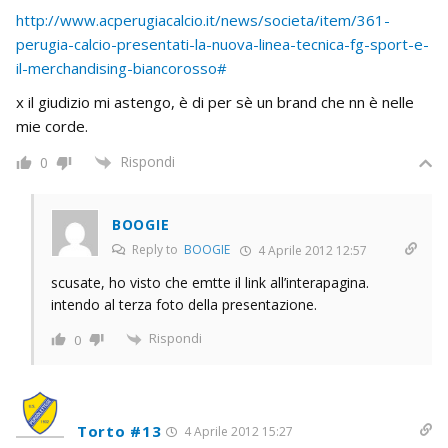
http://www.acperugiacalcio.it/news/societa/item/361-
perugia-calcio-presentati-la-nuova-linea-tecnica-fg-sport-e-
il-merchandising-biancorosso#
x il giudizio mi astengo, è di per sè un brand che nn è nelle
mie corde.
Rispondi
0
BOOGIE
Reply to
BOOGIE
4 Aprile 2012 12:57
scusate, ho visto che emtte il link all’interapagina.
intendo al terza foto della presentazione.
Rispondi
0
Torto #13
4 Aprile 2012 15:27