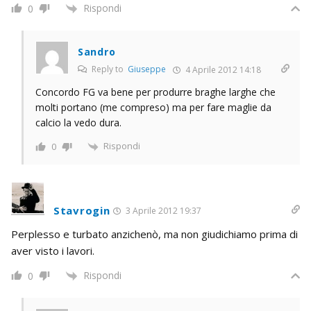
Rispondi
0
Sandro
Reply to
Giuseppe
4 Aprile 2012 14:18
Concordo FG va bene per produrre braghe larghe che
molti portano (me compreso) ma per fare maglie da
calcio la vedo dura.
Rispondi
0
Stavrogin
3 Aprile 2012 19:37
Perplesso e turbato anzichenò, ma non giudichiamo prima di
aver visto i lavori.
Rispondi
0