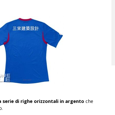
 serie di righe orizzontali in argento
che
o.