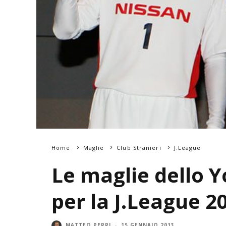
Home
Maglie
Club Stranieri
J.League
Le maglie dello
per la J.League 2
MATTEO PERRI
·
15 GENNAIO 2013