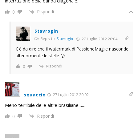
interruzione della banda diagonale.
Rispondi
0
Stavrogin
Reply to
Stavrogin
27 Luglio 2012 20:04
C’è da dire che il watermark di PassioneMaglie nasconde
ulteriormente le stelle 😛
Rispondi
0
squaccio
27 Luglio 2012 20:02
Meno terribile delle altre brasiliane……
Rispondi
0