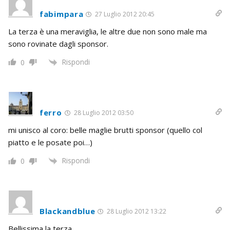
fabimpara
27 Luglio 2012 20:45
La terza è una meraviglia, le altre due non sono male ma
sono rovinate dagli sponsor.
Rispondi
0
ferro
28 Luglio 2012 03:50
mi unisco al coro: belle maglie brutti sponsor (quello col
piatto e le posate poi…)
Rispondi
0
Blackandblue
28 Luglio 2012 13:22
Bellissima la terza…