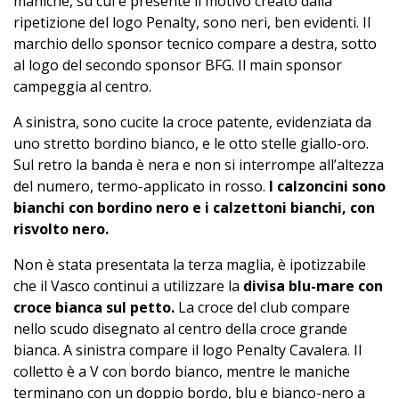
maniche, su cui è presente il motivo creato dalla
ripetizione del logo Penalty, sono neri, ben evidenti. Il
marchio dello sponsor tecnico compare a destra, sotto
al logo del secondo sponsor BFG. Il main sponsor
campeggia al centro.
A sinistra, sono cucite la croce patente, evidenziata da
uno stretto bordino bianco, e le otto stelle giallo-oro.
Sul retro la banda è nera e non si interrompe all’altezza
del numero, termo-applicato in rosso.
I calzoncini sono
bianchi con bordino nero e i calzettoni bianchi, con
risvolto nero.
Non è stata presentata la terza maglia, è ipotizzabile
che il Vasco continui a utilizzare la
divisa blu-mare con
croce bianca sul petto.
La croce del club compare
nello scudo disegnato al centro della croce grande
bianca. A sinistra compare il logo Penalty Cavalera. Il
colletto è a V con bordo bianco, mentre le maniche
terminano con un doppio bordo, blu e bianco-nero a