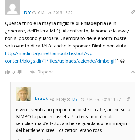
DY
6 Marzo 2013 18:52
Questa third è la maglia migliore di Philadelphia (e in
generare, dell’intera MLS). Al confronto, la home e la away
non si possono guardare… sembrano delle enormi buste
sottovuoto di caffè! (e anche lo sponsor Bimbo non aiuta…
http://madinitaly.mettiamocilatesta.it/wp-
content/blogs.dir/1/files/uploads/aziende/kimbo.gif
) 😀
Rispondi
0
biuck
Reply to
DY
7 Marzo 2013 11:57
è vero, sembrano proprio due buste di caffè, anche se la
BIMBO fa pane in cassetta!!! la terza non è male,
semplice ma d’effetto, anche se guardando le immagini
del bethlehem steel i calzettoni erano rossi!