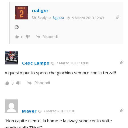
rudiger
Reply to
8gazza
9 Marzo 2013 12:49
🙂
Rispondi
0
Cesc Lampo
7 Marzo 2013 10:08
A questo punto spero che giochino sempre con la terza!!!
Rispondi
0
Maver
7 Marzo 2013 12:30
“Non capite niente, la home e la away sono cento volte
meglio della Third!”