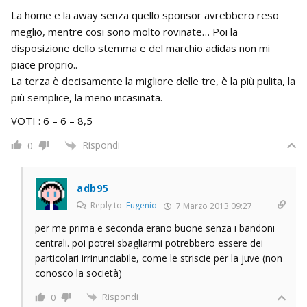
La home e la away senza quello sponsor avrebbero reso
meglio, mentre cosi sono molto rovinate… Poi la
disposizione dello stemma e del marchio adidas non mi
piace proprio..
La terza è decisamente la migliore delle tre, è la più pulita, la
più semplice, la meno incasinata.
VOTI : 6 – 6 – 8,5
Rispondi
0
adb95
Reply to
Eugenio
7 Marzo 2013 09:27
per me prima e seconda erano buone senza i bandoni
centrali. poi potrei sbagliarmi potrebbero essere dei
particolari irrinunciabile, come le striscie per la juve (non
conosco la società)
Rispondi
0