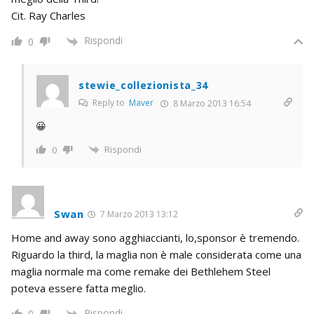
Cit. Ray Charles
Rispondi
0
stewie_collezionista_34
Reply to
Maver
8 Marzo 2013 16:54
😀
Rispondi
0
Swan
7 Marzo 2013 13:12
Home and away sono agghiaccianti, lo,sponsor è tremendo.
Riguardo la third, la maglia non è male considerata come una
maglia normale ma come remake dei Bethlehem Steel
poteva essere fatta meglio.
Rispondi
0