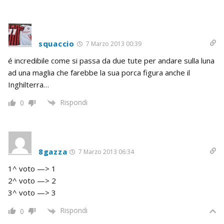
squaccio
7 Marzo 2013 00:39
é incredibile come si passa da due tute per andare sulla luna
ad una maglia che farebbe la sua porca figura anche il
Inghilterra…
Rispondi
0
8gazza
7 Marzo 2013 06:34
1^ voto —> 1
2^ voto —> 2
3^ voto —> 3
Rispondi
0