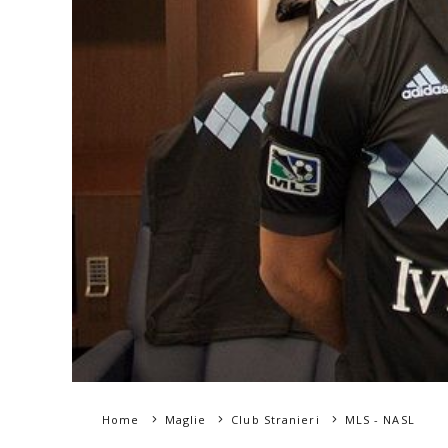
Home
Maglie
Club Stranieri
MLS - NASL