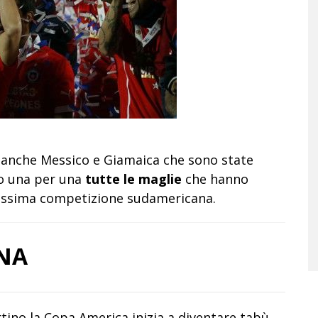
e anche Messico e Giamaica che sono state
o una per una
tutte le maglie
che hanno
massima competizione sudamericana.
NA
tino la Copa America inizia a diventare tabù,