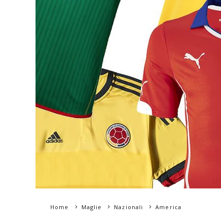
Home
Maglie
Nazionali
America