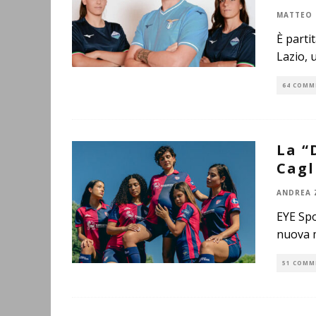
MATTEO 
È parti
Lazio, 
64 COMM
La “
Cagl
ANDREA 
EYE Spo
nuova m
51 COMM