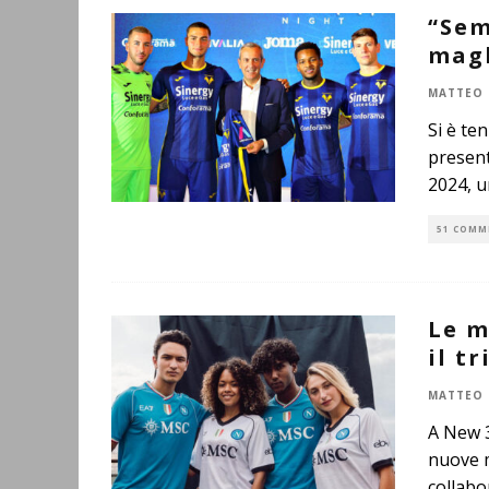
“Sem
magl
MATTEO 
Si è te
present
2024, u
51 COMM
Le m
il t
MATTEO 
A New 3
nuove m
collabo