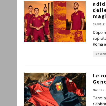
adid
dell
magl
DANIELE
Dopo me
sopratt
Roma e
127 COM
Le o
Geno
MATTEO 
Termina
riabbra