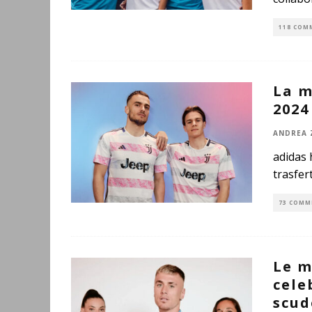
118 COM
La m
2024
ANDREA 
adidas 
trasfer
73 COMM
Le m
cele
scud