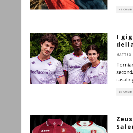
49 COMM
I gi
dell
MATTEO 
Torniam
seconda
casalin
55 COMM
Zeus
Sale