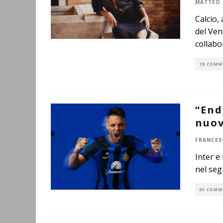
MATTEO 
Calcio,
del Ven
collabo
78 COMM
“End
nuov
FRANCES
Inter e
nel seg
95 COMM