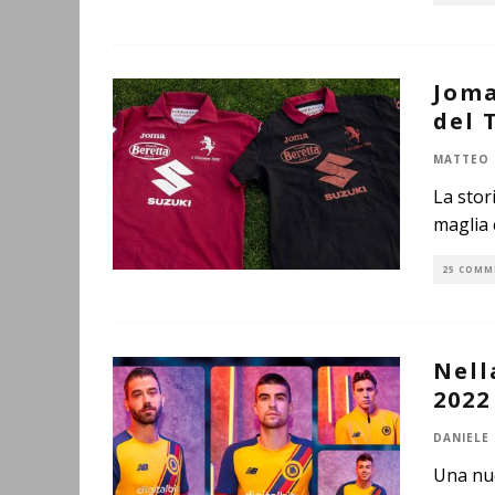
Joma
del 
MATTEO 
La stor
maglia 
25 COMM
Nell
2022
DANIELE
Una nuo