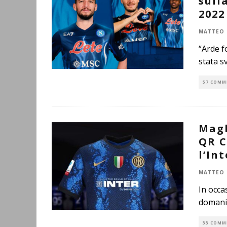
sull
2022
MATTEO 
“Arde f
stata s
57 COMM
Magl
QR C
l’Int
MATTEO 
In occa
domani 
33 COMM