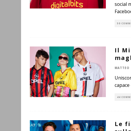
social m
Facebo
50 COMM
Il M
magl
MATTEO 
Uniscon
capace 
44 COMM
Le f