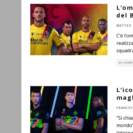
L’om
del 
MATTEO 
C’è l’o
realizz
squadr
62 COMM
L’ic
magl
FRANCES
“Si chi
mondo“:
Interna