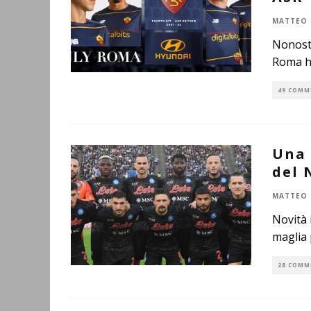
MATTEO 
Nonosta
Roma ha
49 COMM
Una 
del 
MATTEO 
Novità 
maglia 
28 COMM