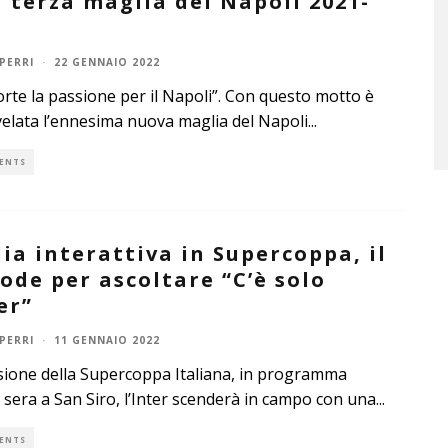
a terza maglia del Napoli 2021-
PERRI
·
22 GENNAIO 2022
orte la passione per il Napoli”. Con questo motto è
velata l’ennesima nuova maglia del Napoli
...
ENTS
ia interattiva in Supercoppa, il
ode per ascoltare “C’è solo
er”
PERRI
·
11 GENNAIO 2022
sione della Supercoppa Italiana, in programma
sera a San Siro, l’Inter scenderà in campo con una
...
ENTS