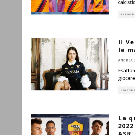
calcist
52 COMM
Il V
le m
ANDREA 
Esattam
giocare
140 COM
La q
2022
ASR